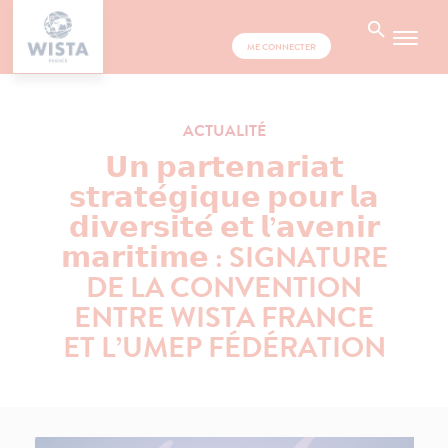
ME CONNECTER
ACTUALITÉ
𝗨𝗻 𝗽𝗮𝗿𝘁𝗲𝗻𝗮𝗿𝗶𝗮𝘁
𝘀𝘁𝗿𝗮𝘁𝗲́𝗴𝗶𝗾𝘂𝗲 𝗽𝗼𝘂𝗿 𝗹𝗮
𝗱𝗶𝘃𝗲𝗿𝘀𝗶𝘁𝗲́ 𝗲𝘁 𝗹’𝗮𝘃𝗲𝗻𝗶𝗿
𝗺𝗮𝗿𝗶𝘁𝗶𝗺𝗲 : SIGNATURE
DE LA CONVENTION
ENTRE WISTA FRANCE
ET L’UMEP FÉDÉRATION