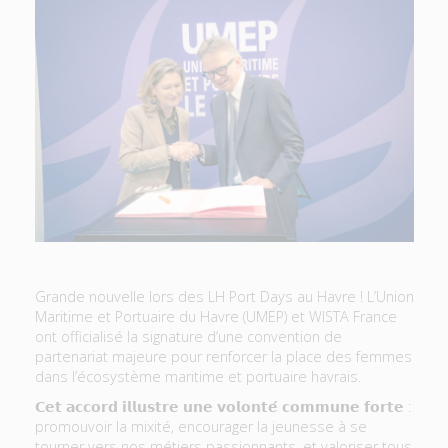
Grande nouvelle lors des LH Port Days au Havre ! L’Union
Maritime et Portuaire du Havre (UMEP) et WISTA France
ont officialisé la signature d’une convention de
partenariat majeure pour renforcer la place des femmes
dans l’écosystème maritime et portuaire havrais.
𝗖𝗲𝘁 𝗮𝗰𝗰𝗼𝗿𝗱 𝗶𝗹𝗹𝘂𝘀𝘁𝗿𝗲 𝘂𝗻𝗲 𝘃𝗼𝗹𝗼𝗻𝘁𝗲́ 𝗰𝗼𝗺𝗺𝘂𝗻𝗲 𝗳𝗼𝗿𝘁𝗲 :
promouvoir la mixité, encourager la jeunesse à se
tourner vers nos métiers passionnants, et valoriser tous