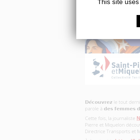
This site uses
𝗗𝗲́𝗰𝗼𝘂𝘃𝗿𝗲𝘇 le tout de
parole à 𝗱𝗲𝘀 𝗳𝗲𝗺𝗺𝗲𝘀 𝗱’𝗲
Cette fois, la journaliste
N
Pierre et Miquelon découv
Directrice Transports et Mo