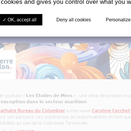
 cookies and gives you control over what you w
OK, accept all
Deny all cookies
Personalize
rnier podcast « 𝗟𝗲𝘀 𝗘́𝘁𝗼𝗶𝗹𝗲𝘀 𝗱𝗲 𝗠𝗲𝗿𝘀 » : une série de podcast 
𝗰𝗲𝗽𝘁𝗶𝗼𝗻 𝗱𝗮𝗻𝘀 𝗹𝗲 𝘀𝗲𝗰𝘁𝗲𝘂𝗿 𝗺𝗮𝗿𝗶𝘁𝗶𝗺𝗲.
athalie Bureau du Colombier
a interviewé
Caroline Cecchet
rir son parcours, ses expériences et responsabilités en tant que
bilités au sein de la Collectivité Territoriale…