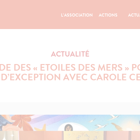
L’ASSOCIATION
ACTIONS
ACTU
ACTUALITÉ
DE DES « ETOILES DES MERS » P
D’EXCEPTION AVEC CAROLE C