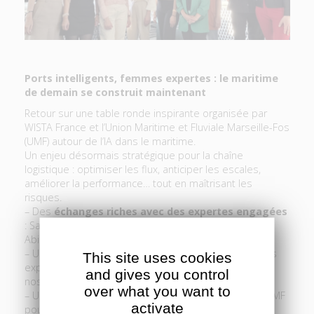
Ports intelligents, femmes expertes : le maritime
de demain se construit maintenant
Retour sur une table ronde inspirante organisée par
WISTA France et l’Union Maritime et Fluviale Marseille-Fos
(UMF) autour de l’IA dans le maritime.
Un enjeu désormais stratégique pour la chaîne
logistique : optimiser les flux, anticiper les escales,
améliorer la performance… tout en maîtrisant les
risques.
– Des
échanges riches avec des expertes engagées
: Sarah AMRI, Emilie Espanet, Audrey Abrinas, Diana
AbiNader, Linda Valero et Sonia BENMAA MASSIN
– Une
conviction partagée
: l’IA ne remplace pas les
This site uses cookies
experts, elle les renforce et transforme durablement
and gives you control
nos métiers.
over what you want to
– Une
collaboration forte
entre WISTA France et l’UMF
activate
pour porter ces sujets d’avenir.