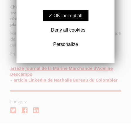
Chez WISTA, nous sommes convaincues que la
transition numérique du maritime ne peut être
OK, accept all
réussie qu’en étant inclusive et en renforçant la
place des femmes dans le secteur.
Deny all cookies
Merci à Nathalie Bureau du Colombier pour la dynamique
des échanges, aux intervenantes et à l’ensemble des
Personalize
participants pour ces échanges enrichissants.
En savoir plus :
–
article Journal de la Marine Marchande d’Adeline
Descamps
–
article LinkedIn de Nathalie Bureau du Colombier
Partagez